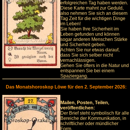
erfolgreichen Tag haben werden.
Diese Karte mahnt zur Geduld,
also nehmen Sie sich an diesem
Tag Zeit für die wichtigen Dinge
im Leben!
Sie haben Ihre Sicherheit im
Leben gefunden und können
sogar anderen Menschen Stärke
und Sicherheit geben.
Achten Sie nur etwas darauf,
dass Sie sich selber nicht
vernachlässigen.
Gehen Sie öfters in die Natur und
entspannen Sie bei einem
Spaziergang.
Das Monatshoroskop Löwe für den 2. September 2026:
Mailen, Posten, Teilen,
veröffentlichen:
Der Brief steht symbolisch für alle
Bereiche der Kommunikation, in
schriftlicher oder mündlicher
Form.