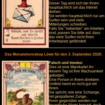
Dieser Tag wird sich bei Ihnen
hauptsächlich um das Intenet
drehen.
Sie werden hauptsächlich nur am
Surfen sein und viele
Mitteilungen schreiben.
Falls Sie "nebenbei" am Arbeiten
sind, passen Sie bitte auf, dass
das viele Surfen nicht Ihren
Arbeitsplatz gefährdet!
Das Monatshoroskop Löwe für den 3. September 2026:
Falsch und treulos:
Dies ist eine Warnkarte! An
diesem Tag ist Ihre Wachsamkeit
gefordert.
Eine Person in Ihrem direktem
Umfeld meint es nicht gut mit
Ihnen.
Sie spricht, wie eine Schlange,
mit gespaltener Zunge.
Ihnen gegenüber werden nur
freundliche Worte benutzt, doch