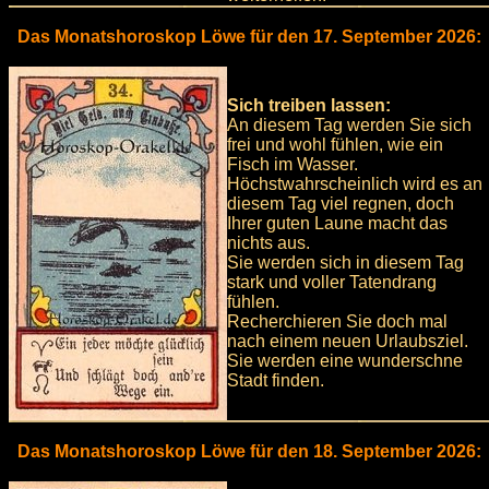
Das Monatshoroskop Löwe für den 17. September 2026:
Sich treiben lassen:
An diesem Tag werden Sie sich
frei und wohl fühlen, wie ein
Fisch im Wasser.
Höchstwahrscheinlich wird es an
diesem Tag viel regnen, doch
Ihrer guten Laune macht das
nichts aus.
Sie werden sich in diesem Tag
stark und voller Tatendrang
fühlen.
Recherchieren Sie doch mal
nach einem neuen Urlaubsziel.
Sie werden eine wunderschne
Stadt finden.
Das Monatshoroskop Löwe für den 18. September 2026: