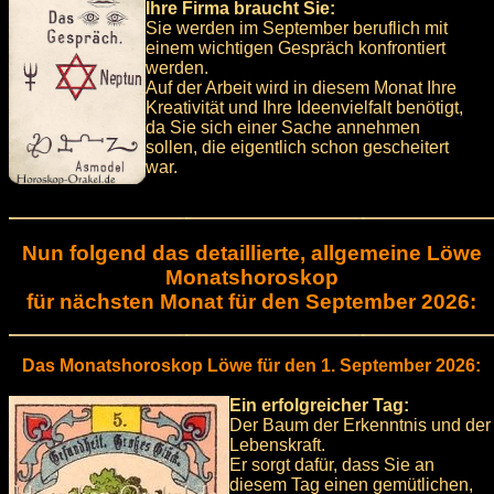
Ihre Firma braucht Sie:
Sie werden im September beruflich mit
einem wichtigen Gespräch konfrontiert
werden.
Auf der Arbeit wird in diesem Monat Ihre
Kreativität und Ihre Ideenvielfalt benötigt,
da Sie sich einer Sache annehmen
sollen, die eigentlich schon gescheitert
war.
Nun folgend das detaillierte, allgemeine Löwe
Monatshoroskop
für nächsten Monat für den September 2026:
Das Monatshoroskop Löwe für den 1. September 2026:
Ein erfolgreicher Tag:
Der Baum der Erkenntnis und der
Lebenskraft.
Er sorgt dafür, dass Sie an
diesem Tag einen gemütlichen,