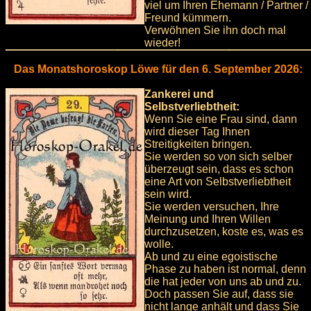
viel um Ihren Ehemann / Partner /
Freund kümmern.
Verwöhnen Sie ihn doch mal
wieder!
Das Monatshoroskop Löwe für den 6. September 2026:
Zankerei und
Selbstverliebtheit:
Wenn Sie eine Frau sind, dann
wird dieser Tag Ihnen
Streitigkeiten bringen.
Sie werden so von sich selber
überzeugt sein, dass es schon
eine Art von Selbstverliebtheit
sein wird.
Sie werden versuchen, Ihre
Meinung und Ihren Willen
durchzusetzen, koste es, was es
wolle.
Ab und zu eine egoistische
Phase zu haben ist normal, denn
die hat jeder von uns ab und zu.
Doch passen Sie auf, dass sie
nicht lange anhält und dass Sie