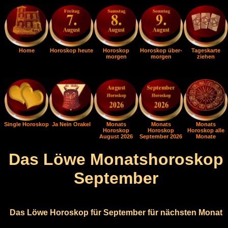
Home
Horoskop heute
Horoskop
Horoskop über-
Tageskarte
morgen
morgen
ziehen
Single Horoskop
Ja Nein Orakel
Monats
Monats
Monats
Horoskop
Horoskop
Horoskop alle
August 2026
September 2026
Monate
Das Löwe Monatshoroskop
September
Das Löwe Horoskop für September für nächsten Monat